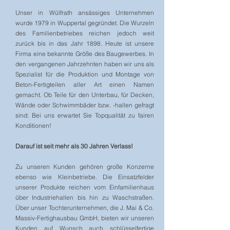
Unser in Wülfrath ansässiges Unternehmen
wurde 1979 in Wuppertal gegründet. Die Wurzeln
des Familienbetriebes reichen jedoch weit
zurück bis in das Jahr 1898. Heute ist unsere
Firma eine bekannte Größe des Baugewerbes. In
den vergangenen Jahrzehnten haben wir uns als
Spezialist für die Produktion und Montage von
Beton-Fertigteilen aller Art einen Namen
gemacht. Ob Teile für den Unterbau, für Decken,
Wände oder Schwimmbäder bzw. -hallen gefragt
sind: Bei uns erwartet Sie Topqualität zu fairen
Konditionen!
Darauf ist seit mehr als 30 Jahren Verlass!
Zu unseren Kunden gehören große Konzerne
ebenso wie Kleinbetriebe. Die Einsatzfelder
unserer Produkte reichen vom Einfamilienhaus
über Industriehallen bis hin zu Waschstraßen.
Über unser Tochterunternehmen, die J. Mai & Co.
Massiv-Fertighausbau GmbH, bieten wir unseren
Kunden auf Wunsch auch schlüsselfertige