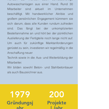
Autowaschanlagen aus einer Hand. Rund 30
Mitarbeiter sind aktuell im Unternehmen
beschäftigt. Mit handwerklicher Akribie und
großem persönlichen Engagement kümmern sie
sich darum, dass alle Kunden rundum zufrieden
sind. Das fängt bei der unkomplizierten
Bestellannahme an und hört bei der pünktlichen
Auslieferung der Fertigteile noch lange nicht auf.
Um auch für zukünftige Marktanforderungen
gerüstet zu sein, investieren wir regelmäßig in die
Anschaffung neuer
Technik sowie in die Aus- und Weiterbildung der
Mitarbeiter.
Wir bilden sowohl Beton- und Stahlbetonbauer
als auch Bauzeichner aus.
1979
200
Gründungsj
Projekte
ahr
| Jahr