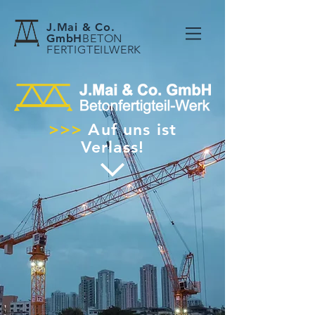
J.Mai & Co.
GmbH
BETON
FER
TIGTEILWERK
>>>
Auf uns ist
Verlass!