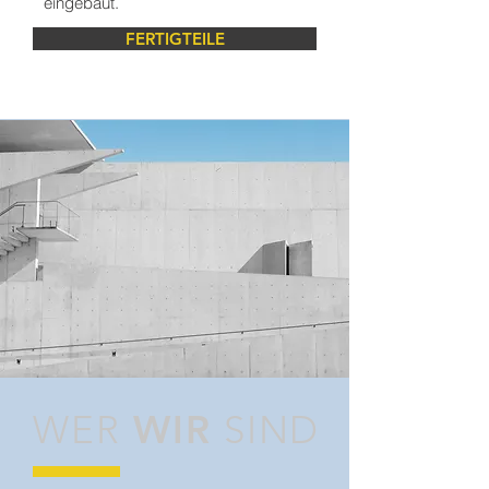
eingebaut.
FERTIGTEILE
WER
WIR
SIND